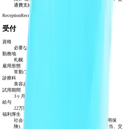
通費支給(上限2.5万円)
Reception
Reception
受付
資格
必要なし
勤務地
札幌
雇用形態
常勤/アルバイト
診療科
美容皮膚科
試用期間
3ヶ月程度
給与
22万円〜
福利厚生
社会保険完備(健康保険、厚生年金、労災、雇用保
険)、産休/育児休暇あり、制服貸与、時間外手当、交