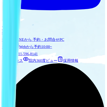
YouTube
手軽に
予約
LINEから 予約・お問合せ
PC
からも
Webから予約
10:00~
19:00
011-596-8141
アクセス
院内360度ビュー
採用情報