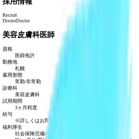
採用情報
Recruit
Doctor
Doctor
美容皮膚科医師
資格
医師免許
勤務地
札幌
雇用形態
常勤/非常勤
診療科
美容皮膚科
試用期間
3ヶ月程度
給与
※詳しくはお問い合わせください
福利厚生
社会保険完備(健康保険、厚生年金、労災、雇用保