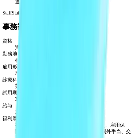
通費支給(上限2.5万円)
Staff
Staff
事務補助員
資格
資格不問
勤務地
札幌
雇用形態
常勤
診療科
美容皮膚科
試用期間
3ヶ月程度
給与
18万円〜
福利厚生
社会保険完備(健康保険、厚生年金、労災、雇用保
険)、産休/育児休暇あり、制服貸与、時間外手当、交
通費支給(上限2.5万円)