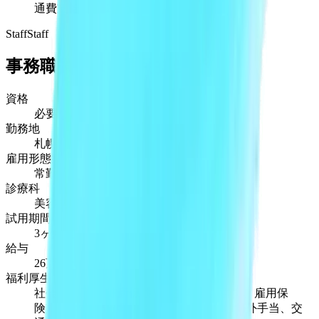
通費支給(上限2.5万円)
Staff
Staff
事務職員、SNS運用担当者
資格
必要なし
勤務地
札幌
雇用形態
常勤
診療科
美容皮膚科
試用期間
3ヶ月程度
給与
26万円〜
福利厚生
社会保険完備(健康保険、厚生年金、労災、雇用保
険)、産休/育児休暇あり、制服貸与、時間外手当、交