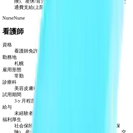
険)、産休/育児休暇あり、制服貸与、時間外手当、交
通費支給(上限2.5万円)
Nurse
Nurse
看護師
資格
看護師免許または准看護師免許
勤務地
札幌
雇用形態
常勤
診療科
美容皮膚科
試用期間
3ヶ月程度
給与
未経験者：32万円〜 経験者：36万円〜
福利厚生
社会保険完備(健康保険、厚生年金、労災、雇用保
険)、産休/育児休暇あり、制服貸与、時間外手当、交