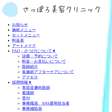
お知らせ
施術メニュー
セットメニュー
料金表
アートメイク
FAQ・さつびについて
▼
診療・予約について
料金・お支払いについて
医師紹介
各施術アフターケアについて
アクセス
採用情報
▼
美容皮膚科医師
看護師
受付
事務職員、SNS運用担当者
事務補助員